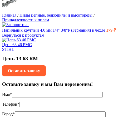
Главная
/
Пилы цепные, бензопилы и высоторезы
/
Принадлежности к пилам
Напильник круглый 4,0 мм 1/4" 3/8"P (Германия) в чехле
179
₽
Вернуться к продуктам
Цепь 63 46 PMC
STIHL
Цепь 13 68 RM
Оставить заявку
Оставьте заявку и мы Вам перезвоним!
Имя*
Телефон*
Город*